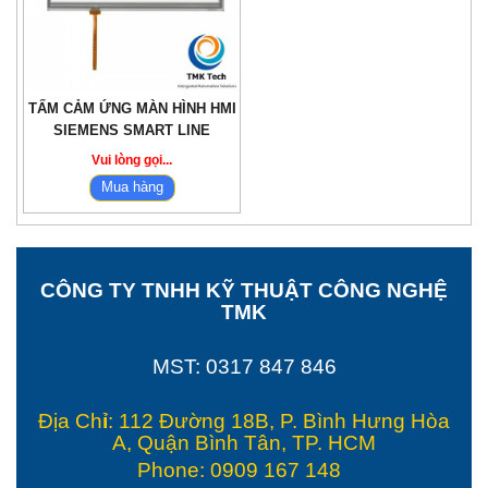
TẤM CẢM ỨNG MÀN HÌNH HMI
SIEMENS SMART LINE
Vui lòng gọi...
Mua hàng
CÔNG TY TNHH KỸ THUẬT CÔNG NGHỆ
TMK
MST: 0317 847 846
Địa Ch
ỉ
: 112 Đường 18B, P. Bình Hưng Hòa
A, Quận Bình Tân, TP. HCM
Phone: 0909 167 148