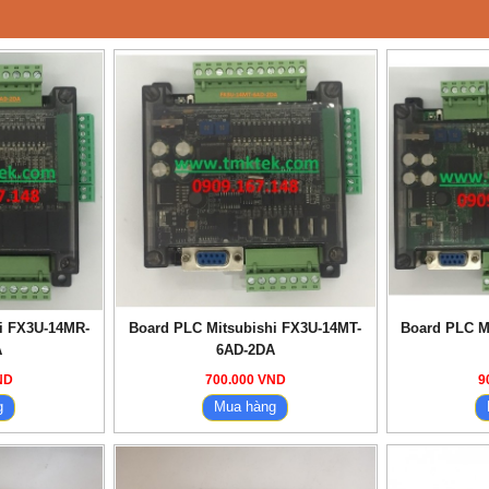
i FX3U-14MR-
Board PLC Mitsubishi FX3U-14MT-
Board PLC M
A
6AD-2DA
ND
700.000 VND
9
g
Mua hàng