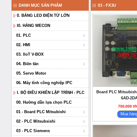
DANH MỤC SẢN PHẨM
03 - FX3U
0. BẢNG LED ĐIỆN TỬ LỚN
I0. HÀNG WECON
01. PLC
02. HMI
03. IIoT V-BOX
04. Biến tần
05. Servo Motor
06. Máy tính công nghiệp IPC
Board PLC Mitsubish
I. BỘ ĐIỀU KHIỂN LẬP TRÌNH - PLC
6AD-2D
00. Hướng dẫn lựa chọn PLC
700.000 V
01 - Board PLC Mitsubishi
Mua hàn
02 - PLC Mitsubsishi
03 - PLC Siemens