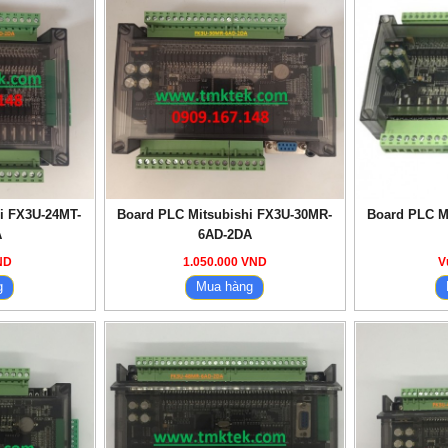
i FX3U-24MT-
Board PLC Mitsubishi FX3U-30MR-
Board PLC M
A
6AD-2DA
ND
1.050.000 VND
Vu
g
Mua hàng