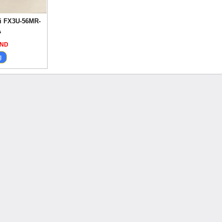
i FX3U-56MR-
A
VND
g