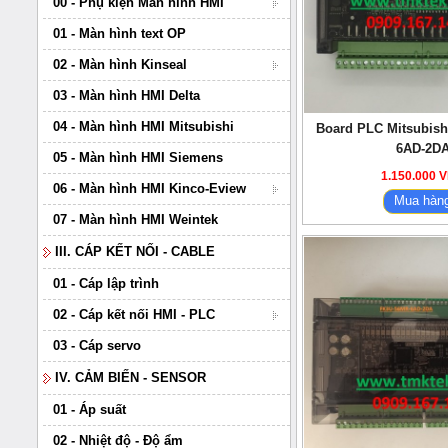
00 - Phụ kiện Màn hình HMI
01 - Màn hình text OP
02 - Màn hình Kinseal
03 - Màn hình HMI Delta
04 - Màn hình HMI Mitsubishi
Board PLC Mitsubish
6AD-2D
05 - Màn hình HMI Siemens
1.150.000 
06 - Màn hình HMI Kinco-Eview
Mua hàn
07 - Màn hình HMI Weintek
III. CÁP KẾT NỐI - CABLE
01 - Cáp lập trình
02 - Cáp kết nối HMI - PLC
03 - Cáp servo
IV. CẢM BIẾN - SENSOR
01 - Áp suất
02 - Nhiệt độ - Độ ẩm