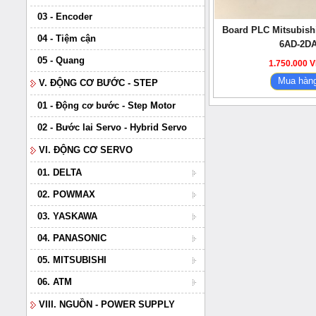
03 - Encoder
Board PLC Mitsubish
04 - Tiệm cận
6AD-2D
05 - Quang
1.750.000 
Mua hàn
V. ĐỘNG CƠ BƯỚC - STEP
01 - Động cơ bước - Step Motor
02 - Bước lai Servo - Hybrid Servo
VI. ĐỘNG CƠ SERVO
01. DELTA
02. POWMAX
03. YASKAWA
04. PANASONIC
05. MITSUBISHI
06. ATM
VIII. NGUỒN - POWER SUPPLY