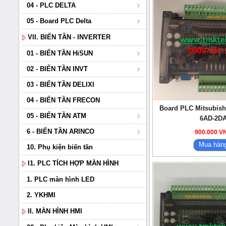
04 - PLC DELTA
05 - Board PLC Delta
VII. BIẾN TẦN - INVERTER
01 - BIẾN TẦN HiSUN
02 - BIẾN TẦN INVT
03 - BIẾN TẦN DELIXI
04 - BIẾN TẦN FRECON
Board PLC Mitsubish
05 - BIẾN TẦN ATM
6AD-2D
6 - BIẾN TẦN ARINCO
900.000 V
Mua hàn
10. Phụ kiện biến tần
I1. PLC TÍCH HỢP MÀN HÌNH
1. PLC màn hình LED
2. YKHMI
II. MÀN HÌNH HMI