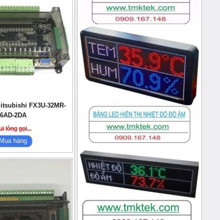
itsubishi FX3U-32MR-
6AD-2DA
i lòng gọi...
Mua hàng