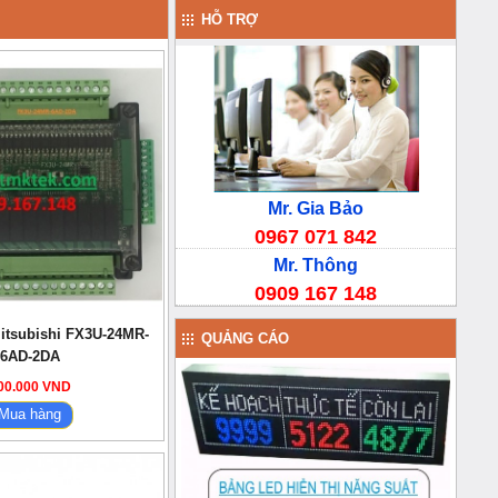
HỖ TRỢ
Mr. Gia Bảo
0967 071 842
Mr. Thông
0909 167 148
itsubishi FX3U-24MR-
QUẢNG CÁO
6AD-2DA
00.000 VND
Mua hàng