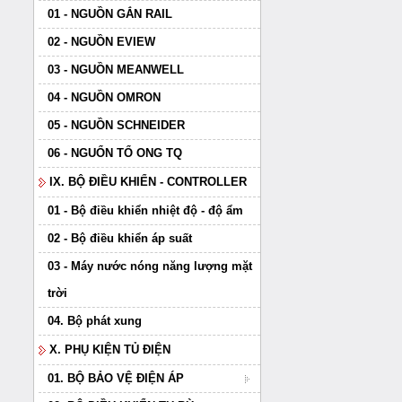
01 - NGUỒN GẮN RAIL
02 - NGUỒN EVIEW
03 - NGUỒN MEANWELL
04 - NGUỒN OMRON
05 - NGUỒN SCHNEIDER
06 - NGUỔN TỔ ONG TQ
IX. BỘ ĐIỀU KHIỂN - CONTROLLER
01 - Bộ điều khiển nhiệt độ - độ ẩm
02 - Bộ điều khiển áp suất
03 - Máy nước nóng năng lượng mặt
trời
04. Bộ phát xung
X. PHỤ KIỆN TỦ ĐIỆN
01. BỘ BẢO VỆ ĐIỆN ÁP