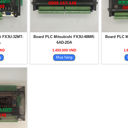
i FX3U-32MT-
Board PLC Mitsubishi FX3U-48MR-
Board PLC M
A
6AD-2DA
VND
1.450.000 VND
1.
g
Mua hàng