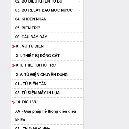
02. BỘ ĐIỀU KHIỂN TỤ BÙ
03. BỘ RELAY BÁO MỰC NƯỚC
04. KHOEN NHÃN
05. BIẾN TRỞ
06. CẦU ĐẤY DÂY
XI. VỎ TỦ ĐIỆN
XII. THIẾT BỊ ĐÓNG CẮT
XIII. THIẾT BỊ HỖ TRỢ
XIV. TỦ ĐIỆN CHUYÊN DỤNG
01 - TỦ BIẾN TẦN
02. TỦ ĐIỆN MÁY IN LỤA
14. DỊCH VỤ
XV - Giải pháp hệ thống điện điều
khiển
02 - Thiết kế tủ điện