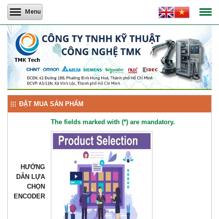
Menu
ĐẶT MUA SẢN PHẨM
The fields marked with (*) are mandatory.
HƯỚNG
DẪN LỰA
CHỌN
ENCODER