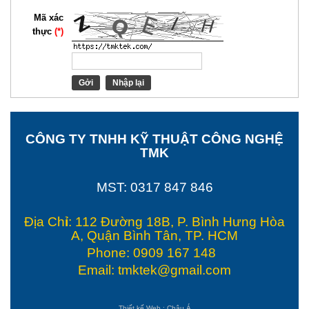
Mã xác
thực
(*)
Gởi
Nhập lại
CÔNG TY TNHH KỸ THUẬT CÔNG NGHỆ
TMK
MST: 0317 847 846
Địa Ch
ỉ
: 112 Đường 18B, P. Bình Hưng Hòa
A, Quận Bình Tân, TP. HCM
Phone: 0909 167 148
Email: tmktek@gmail.com
Thiết kế Web
:
Châu Á